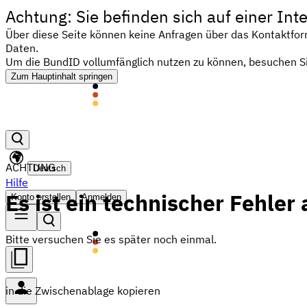
Achtung: Sie befinden sich auf einer I
Über diese Seite können keine Anfragen über das Kontaktfor
Daten.
Um die BundID vollumfänglich nutzen zu können, besuchen Si
Zum Hauptinhalt springen
ACHTUNG
Deutsch
Hilfe
Es ist ein technischer Fehler
Konto erstellen
Anmelden
Bitte versuchen Sie es später noch einmal.
in die Zwischenablage kopieren